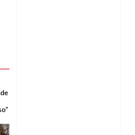
 de
so”