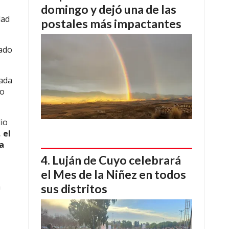
domingo y dejó una de las
dad
postales más impactantes
cado
tada
co
io
 el
ia
Luján de Cuyo celebrará
el Mes de la Niñez en todos
a
sus distritos