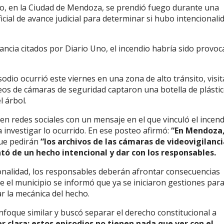
to, en la Ciudad de Mendoza, se prendió fuego durante una
cial de avance judicial para determinar si hubo intencionali
lancia citados por Diario Uno, el incendio habría sido provo
isodio ocurrió este viernes en una zona de alto tránsito, visi
deos de cámaras de seguridad captaron una botella de plásti
l árbol.
en redes sociales con un mensaje en el que vinculó el incend
a investigar lo ocurrido. En ese posteo afirmó:
“En Mendoza,
ue pedirán
“los archivos de las cámaras de videovigilanc
ató de un hecho intencional y dar con los responsables.
ionalidad, los responsables deberán afrontar consecuencias
de el municipio se informó que ya se iniciaron gestiones par
ar la mecánica del hecho.
foque similar y buscó separar el derecho constitucional a
r clara: estos episodios no tienen nada que ver con el