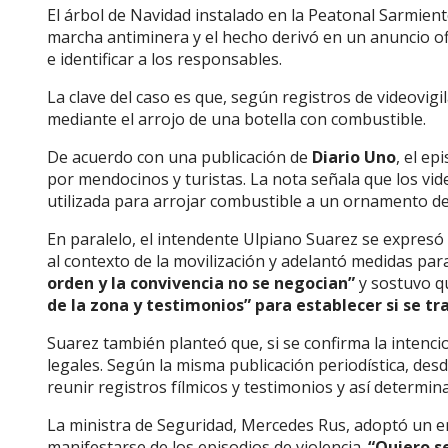
El árbol de Navidad instalado en la Peatonal Sarmien
marcha antiminera y el hecho derivó en un anuncio ofi
e identificar a los responsables.
La clave del caso es que, según registros de videovigi
mediante el arrojo de una botella con combustible.
De acuerdo con una publicación de
Diario Uno
, el ep
por mendocinos y turistas. La nota señala que los vi
utilizada para arrojar combustible a un ornamento de
En paralelo, el intendente Ulpiano Suarez se expresó 
al contexto de la movilización y adelantó medidas par
orden y la convivencia no se negocian”
y sostuvo q
de la zona y testimonios” para establecer si se tr
Suarez también planteó que, si se confirma la intenc
legales. Según la misma publicación periodística, des
reunir registros fílmicos y testimonios y así determin
La ministra de Seguridad, Mercedes Rus, adoptó un en
manifestarse de los episodios de violencia.
“Quiero se