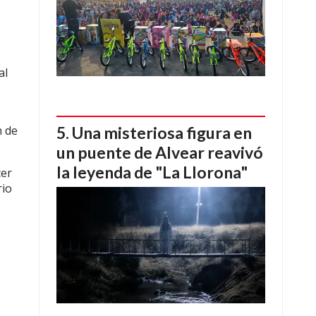
al
Una misteriosa figura en
n de
un puente de Alvear reavivó
la leyenda de "La Llorona"
cer
rio