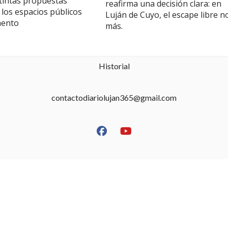
stintas propuestas
reafirma una decisión clara: en
 los espacios públicos
Luján de Cuyo, el escape libre n
mento
más.
Historial
contactodiariolujan365@gmail.com