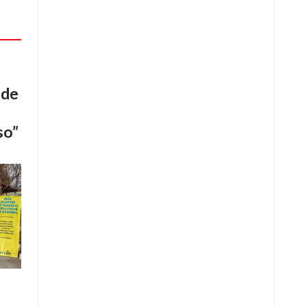
 de
so”