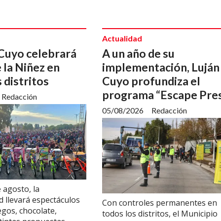
Actualidad
 Cuyo celebrará
A un año de su
 la Niñez en
implementación, Luján
 distritos
Cuyo profundiza el
programa “Escape Pre
Redacción
05/08/2026
Redacción
e agosto, la
d llevará espectáculos
Con controles permanentes en
uegos, chocolate,
todos los distritos, el Municipio